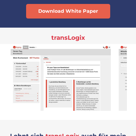
Download White Paper
transLogix
Lohnt sich
transLogix
auch für mein